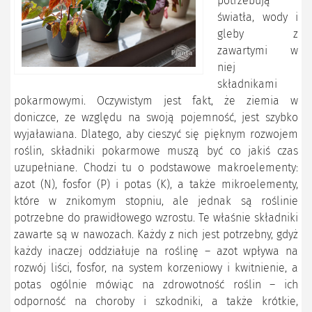
potrzebują
światła, wody i
gleby z
zawartymi w
niej
składnikami
pokarmowymi. Oczywistym jest fakt, że ziemia w
doniczce, ze względu na swoją pojemność, jest szybko
wyjaławiana. Dlatego, aby cieszyć się pięknym rozwojem
roślin, składniki pokarmowe muszą być co jakiś czas
uzupełniane. Chodzi tu o podstawowe makroelementy:
azot (N), fosfor (P) i potas (K), a także mikroelementy,
które w znikomym stopniu, ale jednak są roślinie
potrzebne do prawidłowego wzrostu. Te właśnie składniki
zawarte są w nawozach. Każdy z nich jest potrzebny, gdyż
każdy inaczej oddziałuje na roślinę – azot wpływa na
rozwój liści, fosfor, na system korzeniowy i kwitnienie, a
potas ogólnie mówiąc na zdrowotność roślin – ich
odporność na choroby i szkodniki, a także krótkie,