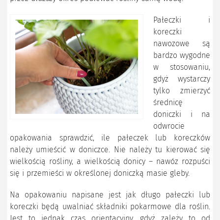
Pałeczki i
koreczki
nawozowe są
bardzo wygodne
w stosowaniu,
gdyż wystarczy
tylko zmierzyć
średnicę
doniczki i na
odwrocie
opakowania sprawdzić, ile pałeczek lub koreczków
należy umieścić w doniczce. Nie należy tu kierować się
wielkością rośliny, a wielkością donicy – nawóz rozpuści
się i przemieści w określonej doniczką masie gleby.
Na opakowaniu napisane jest jak długo pałeczki lub
koreczki będą uwalniać składniki pokarmowe dla roślin.
Jest to jednak czas orientacyjny, gdyż zależy to od