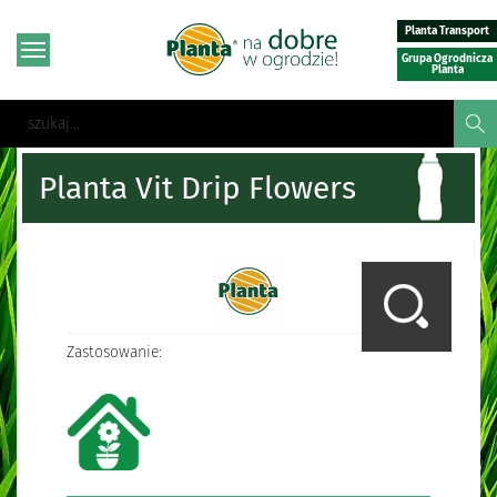
Planta Transport
Grupa Ogrodnicza
Planta
Planta Vit Drip Flowers
Zastosowanie: