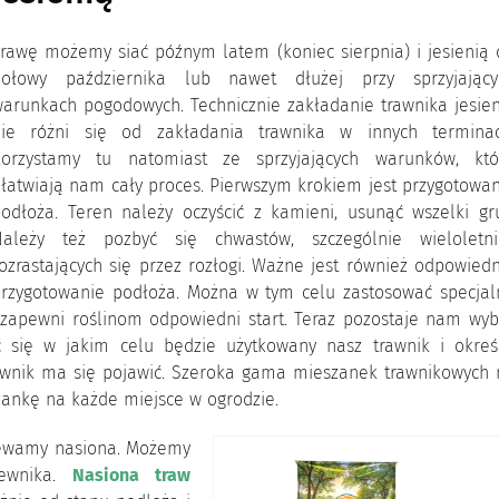
rawę możemy siać późnym latem (koniec sierpnia) i jesienią 
połowy października lub nawet dłużej przy sprzyjający
arunkach pogodowych. Technicznie zakładanie trawnika jesien
nie różni się od zakładania trawnika w innych terminac
Korzystamy tu natomiast ze sprzyjających warunków, któ
łatwiają nam cały proces. Pierwszym krokiem jest przygotowa
odłoża. Teren należy oczyścić z kamieni, usunąć wszelki gru
Należy też pozbyć się chwastów, szczególnie wieloletni
ozrastających się przez rozłogi. Ważne jest również odpowied
rzygotowanie podłoża. Można w tym celu zastosować specjal
e zapewni roślinom odpowiedni start. Teraz pozostaje nam wyb
 się w jakim celu będzie użytkowany nasz trawnik i określ
rawnik ma się pojawić. Szeroka gama mieszanek trawnikowych 
ankę na każde miejsce w ogrodzie.
iewamy nasiona. Możemy
iewnika.
Nasiona traw