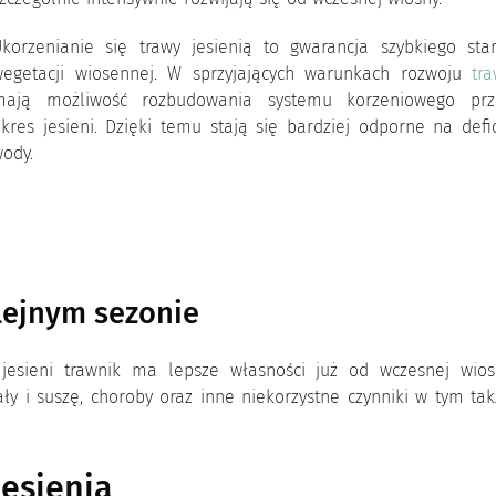
korzenianie się trawy jesienią to gwarancja szybkiego star
wegetacji wiosennej. W sprzyjających warunkach rozwoju
tr
mają możliwość rozbudowania systemu korzeniowego prz
kres jesieni. Dzięki temu stają się bardziej odporne na defi
ody.
lejnym sezonie
 jesieni trawnik ma lepsze własności już od wczesnej wios
y i suszę, choroby oraz inne niekorzystne czynniki w tym ta
jesienią