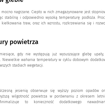
ą mocno nagrzane. Ciepło w nich zmagazynowane jest stopnio
jąc stabilną i odpowiednio wysoką temperaturę podłoża. Proc
kiełkowania traw, oraz ich wzrostu, rozkrzewiania się i rozw
ry powietrza
miesiące, gdy nie występują już wysuszające glebę upały,
ie. Niewielkie wahania temperatury w cyklu dobowym dodatko
wszych stadiach wegetacji.
Wczesną jesienią obserwuje się wyższy poziom opadów or
wyższą wilgotność powietrza w porównaniu z okresem letni
Minimalizuje to konieczność dodatkowego nawadnian