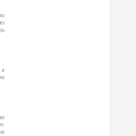
wo
es
oju
 a
wo
az
m.
ia