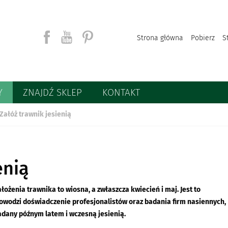
Strona główna
Pobierz
S
Y
ZNAJDŹ SKLEP
KONTAKT
Szukaj
Załóż trawnik jesienią
enią
ałożenia trawnika to wiosna, a zwłaszcza kwiecień i maj. Jest to
 dowodzi doświadczenie profesjonalistów oraz badania firm nasiennych,
dany późnym latem i wczesną jesienią.