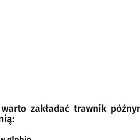
 warto zakładać trawnik późny
nią:
w glebie