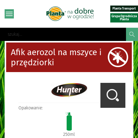
Planta Transport
Grupa Ogrodnicza
Planta
Afik aerozol na mszyce i
przędziorki
Opakowanie:
250ml