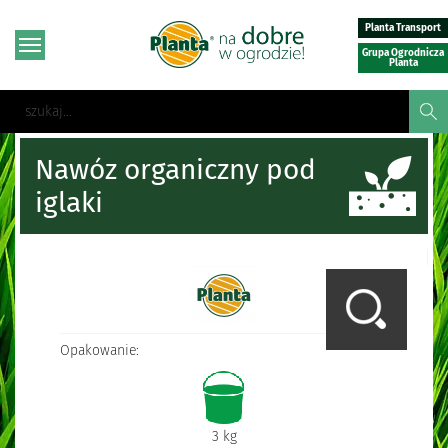
Planta Transport
Grupa Ogrodnicza
Planta
Nawóz organiczny pod
iglaki
Opakowanie:
3 kg